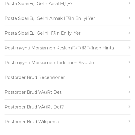
Posta SipariЕџi Gelin Yasal MД±?
Posta SipariЕџi Gelini Almak IГ§in En Iyi Yer
Posta SipariЕџi Gelini IГ§in En Iyi Yer
Postimyynti Morsiamen KeskimГ¤Г¤rГ¤inen Hinta
Postimyynti Morsiamen Todellinen Sivusto
Postorder Brud Recensioner
Postorder Brud VÃ¤rt Det
Postorder Brud VÃ¤rt Det?
Postorder Brud Wikipedia