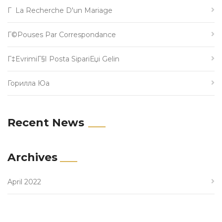
Г La Recherche D'un Mariage
Г©pouses Par Correspondance
Г‡evrimiГ§i Posta SipariЕџi Gelin
Горилла Юа
Recent News
Archives
April 2022