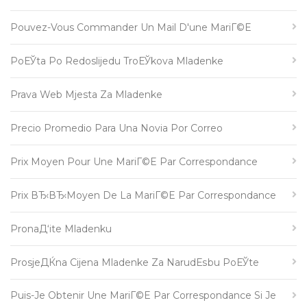
Pouvez-Vous Commander Un Mail D'une MariГ©e
PoЕЎta Po Redoslijedu TroЕЎkova Mladenke
Prava Web Mjesta Za Mladenke
Precio Promedio Para Una Novia Por Correo
Prix Moyen Pour Une MariГ©e Par Correspondance
Prix ВЂ‹вЂ‹moyen De La MariГ©e Par Correspondance
PronaД‘ite Mladenku
ProsjeДЌna Cijena Mladenke Za NarudЕѕbu PoЕЎte
Puis-Je Obtenir Une MariГ©e Par Correspondance Si Je