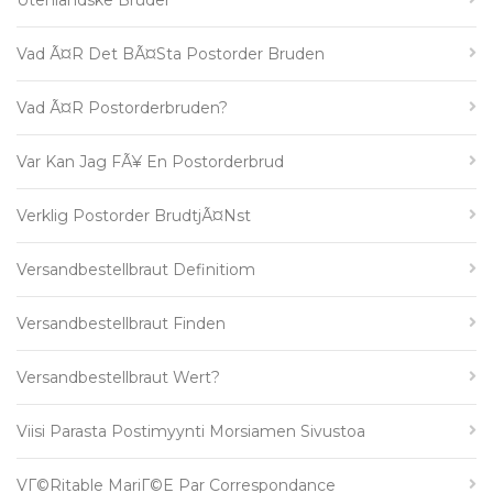
Utenlandske Bruder
Vad Ã¤r Det BÃ¤sta Postorder Bruden
Vad Ã¤r Postorderbruden?
Var Kan Jag FÃ¥ En Postorderbrud
Verklig Postorder BrudtjÃ¤nst
Versandbestellbraut Definitiom
Versandbestellbraut Finden
Versandbestellbraut Wert?
Viisi Parasta Postimyynti Morsiamen Sivustoa
VГ©ritable MariГ©e Par Correspondance