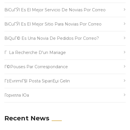
ВїCuГЎl Es El Mejor Servicio De Novias Por Correo
ВїCuГЎl Es El Mejor Sitio Para Novias Por Correo
ВїQuГ© Es Una Novia De Pedidos Por Correo?
Г La Recherche D'un Mariage
Г©pouses Par Correspondance
Г‡evrimiГ§i Posta SipariЕџi Gelin
Горилла Юа
Recent News