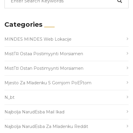
Categories
MINDES MINDES Web Lokacije
MistГ¤ Ostaa Postimyynti Morsiamen
MistГ¤ Ostan Postimyynti Morsiamen
Mjesto Za Mladenku S Gornjom PoЕЎtom
N_bt
Najbolja NarudЕѕba Mail Ikad
Najbolja NarudЕѕba Za Mladenku Reddit