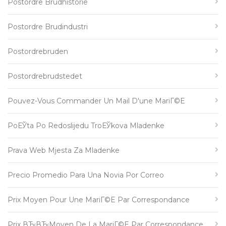
Postordre Brudhistorie
Postordre Brudindustri
Postordrebruden
Postordrebrudstedet
Pouvez-Vous Commander Un Mail D'une MariГ©e
PoЕЎta Po Redoslijedu TroЕЎkova Mladenke
Prava Web Mjesta Za Mladenke
Precio Promedio Para Una Novia Por Correo
Prix Moyen Pour Une MariГ©e Par Correspondance
Prix ВЂ‹вЂ‹moyen De La MariГ©e Par Correspondance