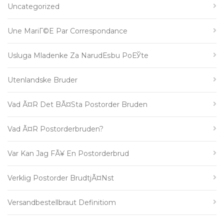
Uncategorized
Une MariГ©e Par Correspondance
Usluga Mladenke Za NarudЕѕbu PoЕЎte
Utenlandske Bruder
Vad Ã¤r Det BÃ¤sta Postorder Bruden
Vad Ã¤r Postorderbruden?
Var Kan Jag FÃ¥ En Postorderbrud
Verklig Postorder BrudtjÃ¤nst
Versandbestellbraut Definitiom