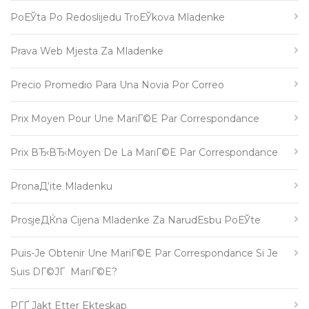
PoЕЎta Po Redoslijedu TroЕЎkova Mladenke
Prava Web Mjesta Za Mladenke
Precio Promedio Para Una Novia Por Correo
Prix Moyen Pour Une MariГ©e Par Correspondance
Prix ВЂ‹вЂ‹moyen De La MariГ©e Par Correspondance
PronaД‘ite Mladenku
ProsjeДЌna Cijena Mladenke Za NarudЕѕbu PoЕЎte
Puis-Je Obtenir Une MariГ©e Par Correspondance Si Je
Suis DГ©jГ MariГ©e?
PГҐ Jakt Etter Ekteskap