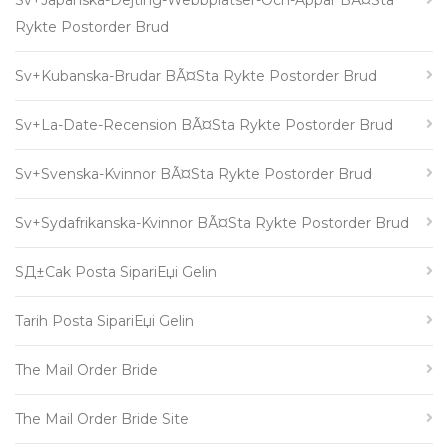
Sv+japanska-Dejting-Webbplatser-Och-Appar BÃ¤sta
Rykte Postorder Brud
Sv+kubanska-Brudar BÃ¤sta Rykte Postorder Brud
Sv+la-Date-Recension BÃ¤sta Rykte Postorder Brud
Sv+svenska-Kvinnor BÃ¤sta Rykte Postorder Brud
Sv+sydafrikanska-Kvinnor BÃ¤sta Rykte Postorder Brud
SД±cak Posta SipariЕџi Gelin
Tarih Posta SipariЕџi Gelin
The Mail Order Bride
The Mail Order Bride Site