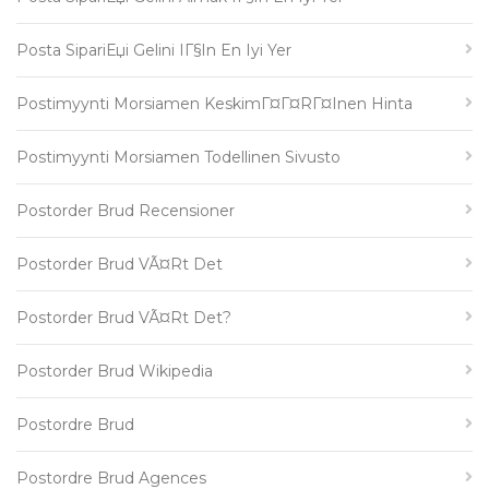
Posta SipariЕџi Gelini IГ§in En Iyi Yer
Postimyynti Morsiamen KeskimГ¤Г¤rГ¤inen Hinta
Postimyynti Morsiamen Todellinen Sivusto
Postorder Brud Recensioner
Postorder Brud VÃ¤rt Det
Postorder Brud VÃ¤rt Det?
Postorder Brud Wikipedia
Postordre Brud
Postordre Brud Agences