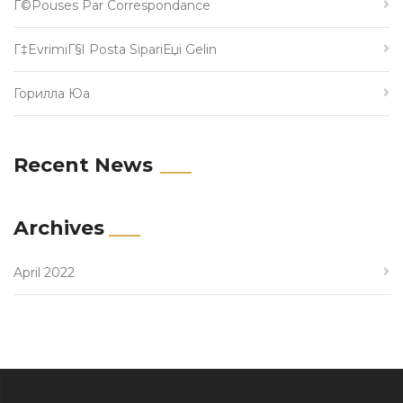
Г©pouses Par Correspondance
Г‡evrimiГ§i Posta SipariЕџi Gelin
Горилла Юа
Recent News
Archives
April 2022