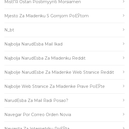
MistГ¤ Ostan Postimyynti Morsiamen
Mjesto Za Mladenku S Gornjom PoЕЎtom
N_bt
Najbolja NarudЕѕba Mail Ikad
Najbolja NarudЕѕba Za Mladenku Reddit
Najbolje NarudЕѕbe Za Mladenke Web Stranice Reddit
Najbolje Web Stranice Za Mladenke Prave PoЕЎte
NarudЕѕba Za Mail Radi Posao?
Navegar Por Correo Orden Novia
Nevjesta Za Internetsku PoЕЎta