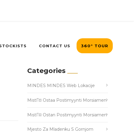
 STOCKISTS
CONTACT US
360° TOUR
Categories
MINDES MINDES Web Lokacije
MistГ¤ Ostaa Postimyynti Morsiamen
MistГ¤ Ostan Postimyynti Morsiamen
Mjesto Za Mladenku S Gornjom