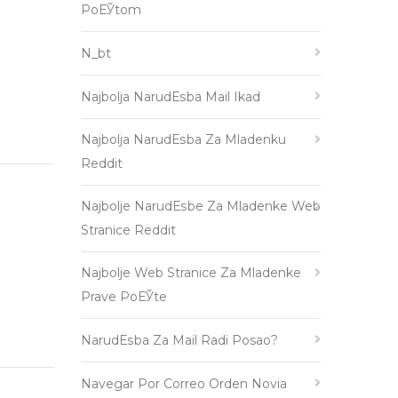
PoЕЎtom
N_bt
Najbolja NarudЕѕba Mail Ikad
Najbolja NarudЕѕba Za Mladenku
Reddit
Najbolje NarudЕѕbe Za Mladenke Web
Stranice Reddit
Najbolje Web Stranice Za Mladenke
Prave PoЕЎte
NarudЕѕba Za Mail Radi Posao?
Navegar Por Correo Orden Novia